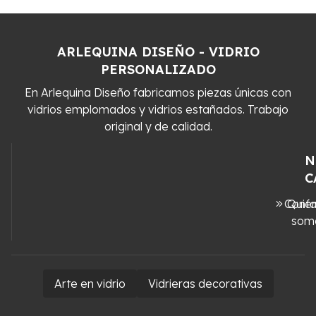
ARLEQUINA DISEÑO - VIDRIO
PERSONALIZADO
En Arlequina Diseño fabricamos piezas únicas con
vidrios emplomados y vidrios estañados. Trabajo
original y de calidad.
N
C
Conta
Quié
som
Arte en vidrio
Vidrieras decorativas