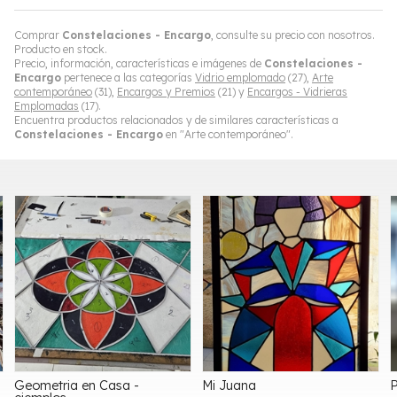
Comprar
Constelaciones - Encargo
, consulte su precio con nosotros.
Producto en stock.
Precio, información, características e imágenes de
Constelaciones -
Encargo
pertenece a las categorías
Vidrio emplomado
(27),
Arte
contemporáneo
(31),
Encargos y Premios
(21) y
Encargos - Vidrieras
Emplomadas
(17).
Encuentra productos relacionados y de similares características a
Constelaciones - Encargo
en "Arte contemporáneo".
Mi Juana
Pájaro Pez - encargo
R