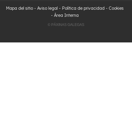
Mapa del sitio
-
Aviso legal
-
Política de privacidad
-
Cookies
-
Área Interna
© PÁXINAS GALEGAS