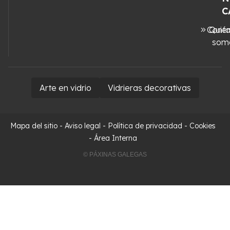
C
Conta
Quié
som
Arte en vidrio
Vidrieras decorativas
Mapa del sitio
-
Aviso legal
-
Política de privacidad
-
Cookies
-
Área Interna
© PÁXINAS GALEGAS