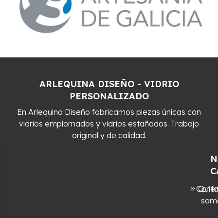
ARLEQUINA DISEÑO - VIDRIO
PERSONALIZADO
En Arlequina Diseño fabricamos piezas únicas con
vidrios emplomados y vidrios estañados. Trabajo
original y de calidad.
N
C
Conta
Quié
som