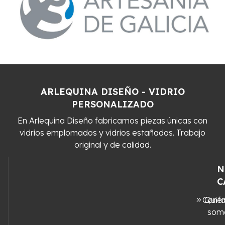
ARLEQUINA DISEÑO - VIDRIO
PERSONALIZADO
En Arlequina Diseño fabricamos piezas únicas con
vidrios emplomados y vidrios estañados. Trabajo
original y de calidad.
N
C
Conta
Quié
som