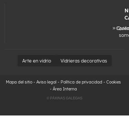
N
C
Conta
Quié
som
Arte en vidrio
Vidrieras decorativas
Mapa del sitio
-
Aviso legal
-
Política de privacidad
-
Cookies
-
Área Interna
© PÁXINAS GALEGAS