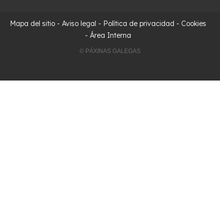
Mapa del sitio
-
Aviso legal
-
Política de privacidad
-
Cookies
-
Área Interna
© PÁXINAS GALEGAS