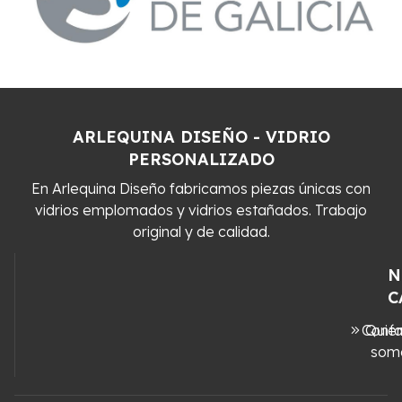
ARLEQUINA DISEÑO - VIDRIO
PERSONALIZADO
En Arlequina Diseño fabricamos piezas únicas con
vidrios emplomados y vidrios estañados. Trabajo
original y de calidad.
N
C
Conta
Quié
som