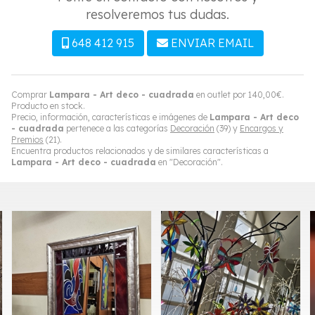
resolveremos tus dudas.
648 412 915
ENVIAR EMAIL
Comprar
Lampara - Art deco - cuadrada
en outlet por
140,00
€
.
Producto en stock.
Precio, información, características e imágenes de
Lampara - Art deco
- cuadrada
pertenece a las categorías
Decoración
(39) y
Encargos y
Premios
(21).
Encuentra productos relacionados y de similares características a
Lampara - Art deco - cuadrada
en "Decoración".