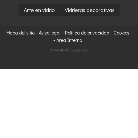
Arte en vidrio
Vidrieras decorativas
Mapa del sitio
-
Aviso legal
-
Política de privacidad
-
Cookies
-
Área Interna
© PÁXINAS GALEGAS