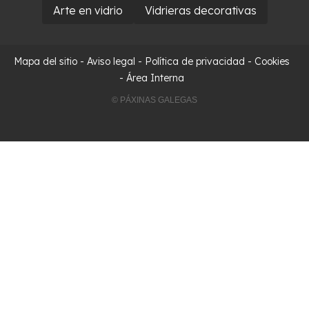
Arte en vidrio
Vidrieras decorativas
Mapa del sitio
-
Aviso legal
-
Política de privacidad
-
Cookies
-
Área Interna
© PÁXINAS GALEGAS