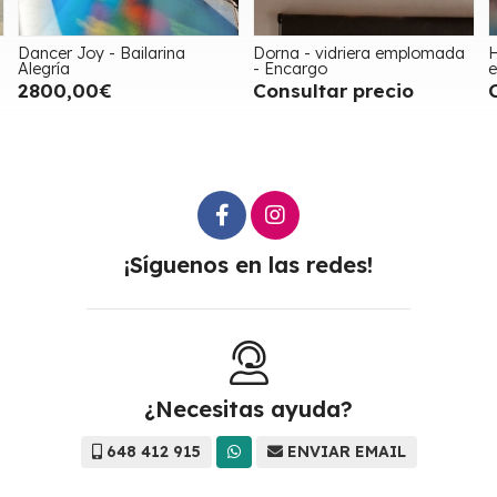
Dorna - vidriera emplomada
Hombre y el Mar - vidriera
M
- Encargo
encargada
e
Consultar precio
Consultar precio
¡Síguenos en las redes!
¿Necesitas ayuda?
648 412 915
ENVIAR EMAIL