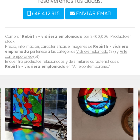
resolveremos tus dudas.
648 412 915
ENVIAR EMAIL
Comprar
Rebirth - vidriera emplomada
por
2400,00
€
. Producto en
stock.
Precio, información, características e imágenes de
Rebirth - vidriera
emplomada
pertenece a las categorías
Vidrio emplomado
(27) y
Arte
contemporáneo
(31).
Encuentra productos relacionados y de similares características a
Rebirth - vidriera emplomada
en "Arte contemporáneo".