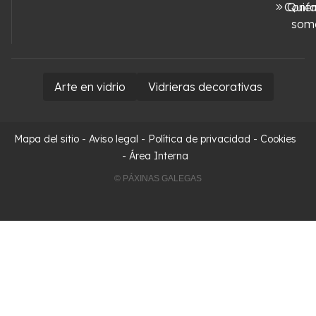
Conta
Quié
som
Arte en vidrio
Vidrieras decorativas
Mapa del sitio
-
Aviso legal
-
Política de privacidad
-
Cookies
-
Área Interna
© PÁXINAS GALEGAS