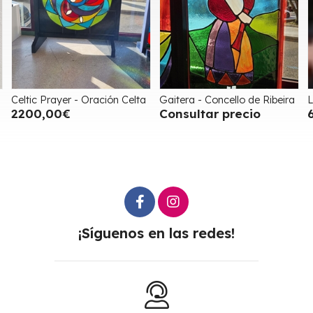
ón Celta
Gaitera - Concello de Ribeira
La Flamenca
Consultar precio
6000,00€
¡Síguenos en las redes!