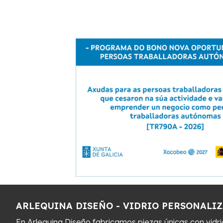
ARLEQUINA DISEÑO - VIDRIO PERSONALI
En Arlequina Diseño fabricamos piezas únicas con vidr