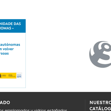
ZADO
NUESTR
CATÁLO
ios emplomados y vidrios estañados.