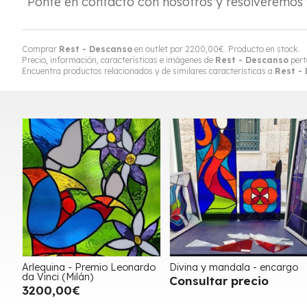
Ponte en contacto con nosotros y resolveremos 
Comprar
Rest - Descanso
en outlet por
2200,00
€
. Producto en stock.
Precio, información, características e imágenes de
Rest - Descanso
pert
Encuentra productos relacionados y de similares características a
Rest -
Arlequina - Premio Leonardo
Divina y mandala - encargo
da Vinci (Milán)
Consultar precio
3200,00€