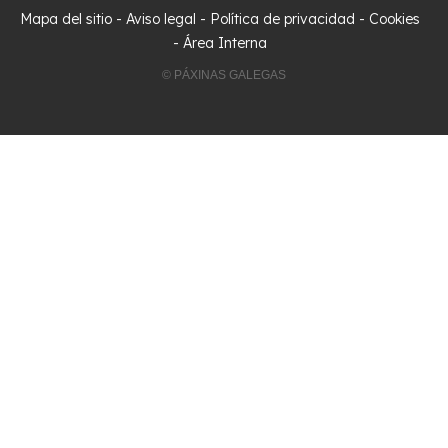
Mapa del sitio
-
Aviso legal
-
Política de privacidad
-
Cookies
-
Área Interna
© PÁXINAS GALEGAS