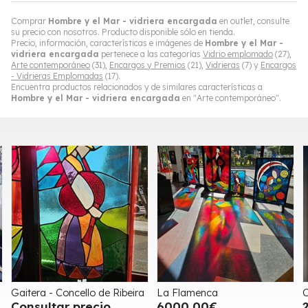
Comprar
Hombre y el Mar - vidriera encargada
en outlet, consulte
su precio con nosotros. Producto disponible sólo en tienda.
Precio, información, características e imágenes de
Hombre y el Mar -
vidriera encargada
pertenece a las categorías
Vidrio emplomado
(27),
Arte contemporáneo
(31),
Encargos y Premios
(21),
Vidrieras
(7) y
Encargos
- Vidrieras Emplomadas
(17).
Encuentra productos relacionados y de similares características a
Hombre y el Mar - vidriera encargada
en "Arte contemporáneo".
beira
La Flamenca
Owl Wisdom - Sold
6000,00€
2600,00€