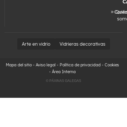
C
Conta
Quié
som
Arte en vidrio
Vidrieras decorativas
Mapa del sitio
-
Aviso legal
-
Política de privacidad
-
Cookies
-
Área Interna
© PÁXINAS GALEGAS